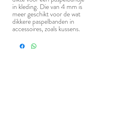
in kleding. Die van 4 mm is
meer geschikt voor de wat
dikkere paspelbanden in
accessoires, zoals kussens.
Waar kun je me vinden?
06-53536687
naninesnaaiatelier@gmail.com
Nijlantsingel 21
6709 TR Wageningen