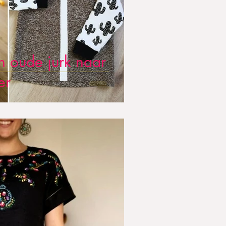
n oude jurk naar
er