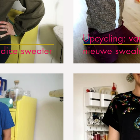
Upcycling: va
dice sweater
nieuwe sweat