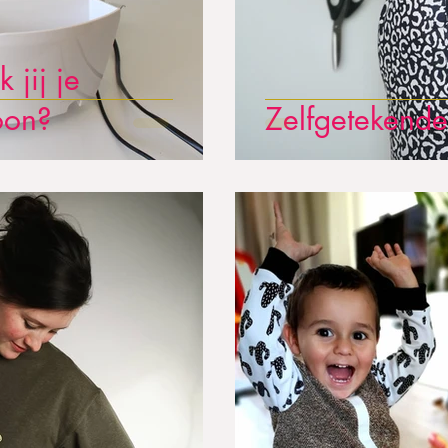
jij je
oon?
Zelfgetekende