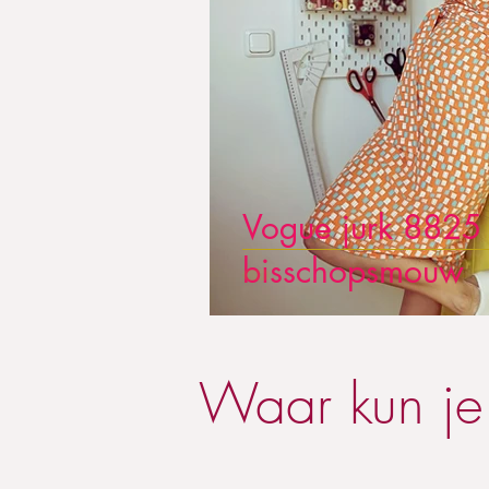
Vogue jurk 8825
bisschopsmouw
Waar kun je