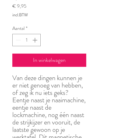
Prijs
€ 9,95
incl.BTW
Aantal
*
In winkelwagen
Van deze dingen kunnen je
er niet genoeg van hebben,
of zeg ik nu iets geks?
Eentje naast je naaimachine,
eentje naast de
lockmachine, nog één naast
de strijkijzer en vooruit, de
laatste gewoon op je
werktafel. Dit magnetische