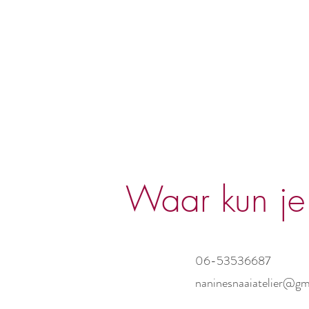
Waar kun je
06-53536687
naninesnaaiatelier@gm