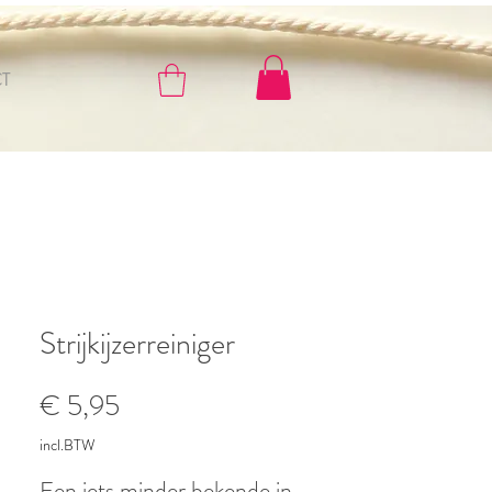
T
Strijkijzerreiniger
Prijs
€ 5,95
incl.BTW
Een iets minder bekende in