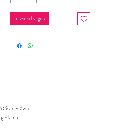
In winkelwagen
Vr: 9am - 6pm
: gesloten