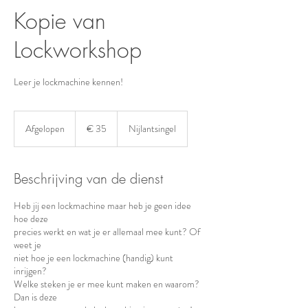
Kopie van
Lockworkshop
Leer je lockmachine kennen!
35
euro
Afgelopen
A
€ 35
Nijlantsingel
f
g
e
Beschrijving van de dienst
l
o
Heb jij een lockmachine maar heb je geen idee
p
hoe deze
e
precies werkt en wat je er allemaal mee kunt? Of
n
weet je
niet hoe je een lockmachine (handig) kunt
inrijgen?
Welke steken je er mee kunt maken en waarom?
Dan is deze