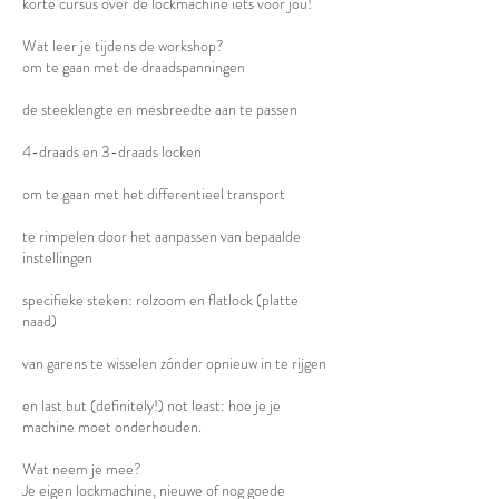
korte cursus over de lockmachine iets voor jou!
Wat leer je tijdens de workshop?
om te gaan met de draadspanningen
de steeklengte en mesbreedte aan te passen
4-draads en 3-draads locken
om te gaan met het differentieel transport
te rimpelen door het aanpassen van bepaalde
instellingen
specifieke steken: rolzoom en flatlock (platte
naad)
van garens te wisselen zónder opnieuw in te rijgen
en last but (definitely!) not least: hoe je je
machine moet onderhouden.
​Wat neem je mee?
Je eigen lockmachine, nieuwe of nog goede