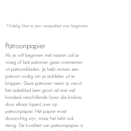
16-delig Start to sew naaipakket voor beginners
Patroonpapier
Als je wilt beginnen met naaien zal je 
vroeg of laat patronen gaan overnemen 
uit patroonbladen. Je hebt immers een 
patroon nodig om je stofdelen uit te 
knippen. Deze patronen neem je vanuit 
het raderblad (een groot vel met wel 
honderd verschillende lijnen die kriskras 
door elkaar lopen) over op 
patroonpapier. Het papier moet 
doorzichtig zijn, maar het liefst ook 
stevig. De kwaliteit van patroonpapier is 