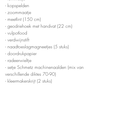
- kopspelden
- zoommaatje
- meetlint (150 cm)
- geodriehoek met handvat (22 cm)
- vulpotlood
- verdwijnstift
- naadtoeslagmagneetjes (5 stuks)
- doordrukpapier
- radeerwieltje
- setje Schmetz machinenaalden (mix van 
verschillende diktes 70-90)
- kleermakerskrijt (2 stuks)