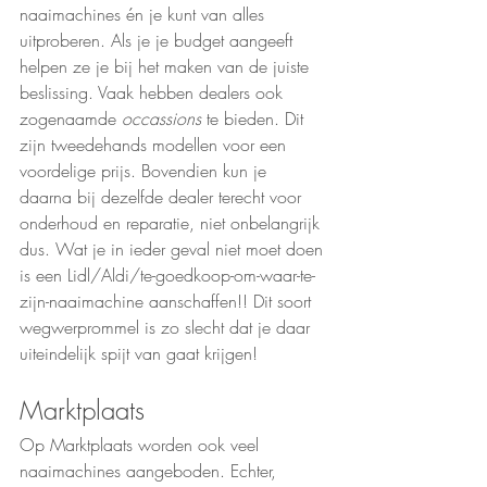
naaimachines én je kunt van alles 
uitproberen. Als je je budget aangeeft 
helpen ze je bij het maken van de juiste 
beslissing. Vaak hebben dealers ook 
zogenaamde 
occassions 
te bieden. Dit 
zijn tweedehands modellen voor een 
voordelige prijs. Bovendien kun je 
daarna bij dezelfde dealer terecht voor 
onderhoud en reparatie, niet onbelangrijk 
dus. Wat je in ieder geval niet moet doen 
is een Lidl/Aldi/te-goedkoop-om-waar-te-
zijn-naaimachine aanschaffen!! Dit soort 
wegwerprommel is zo slecht dat je daar 
uiteindelijk spijt van gaat krijgen! 
Marktplaats
Op Marktplaats worden ook veel 
naaimachines aangeboden. Echter, 